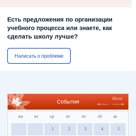
Есть предложения по организации
учебного процесса или знаете, как
сделать школу лучше?
Написать о проблеме
Июль
События
пн
вт
ср
чт
пт
сб
вс
1
2
3
4
5