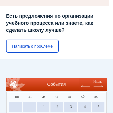
Есть предложения по организации
учебного процесса или знаете, как
сделать школу лучше?
Написать о проблеме
Июль
События
пн
вт
ср
чт
пт
сб
вс
1
2
3
4
5