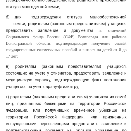
(заверенную копию свидетельства) родителя о приобретении
статуса многодетной семьи;
б)
для
подтверждения
статуса
малообеспеченной
семьи,
родителям (законным представителям) учащихся
предоставить заявление и документы
из отделений
Социального фонда России (СФР) Волгограда или районов
Волгоградской области, подтверждающие получение семьѐй
государственных ежемесячных пособий и выплат на детей от 8 до
17 лет;
в) родителям (законным представителям) учащихся,
состоящих на учете у фтизиатра, предоставить заявление и
медицинскую справку, подтверждающую факт постановки
учащегося на учет к врачу-фтизиатру;
г) родителям (законным представителям) учащихся из семей
лиц, признанных беженцами на территории Российской
Федерации, или получивших временное убежище на
территории Российской Федерации, или признанных
вынужденными переселенцами предоставить заявление и
подтверждающий документ из органов управление по