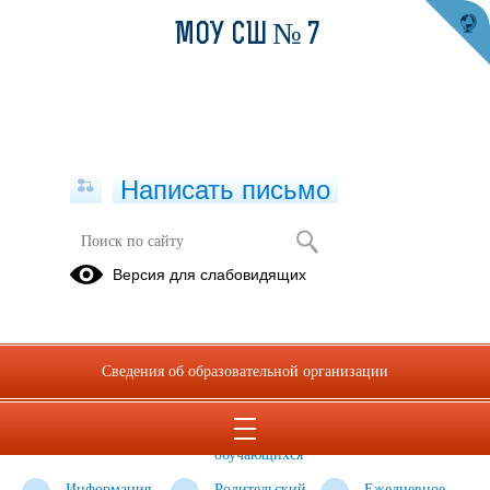
МОУ СШ № 7
Написать письмо
Организация горячего питания
Версия для слабовидящих
Ежедневное
Примерное
Блок
меню
12-дневное
оператора
меню для
питания
Сведения об образовательной организации
обеспечения
горячим
питанием
обучающихся
Информация
Родительский
Ежедневное