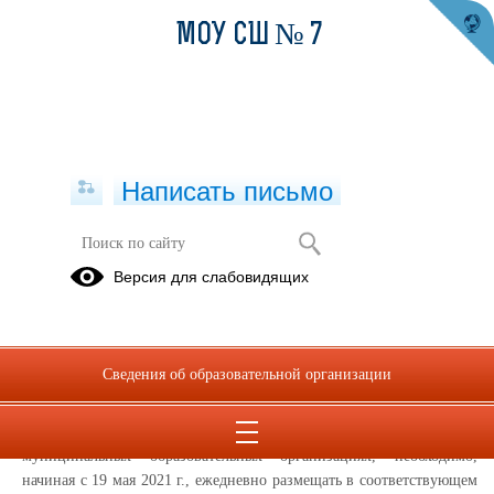
МОУ СШ № 7
Написать письмо
Версия для слабовидящих
Питание FOOD
На основании письма № ГД-1158/01 от 17.05.2021 г. Министерства
просвещения Российской Федерации, в целях организации
Сведения об образовательной организации
автоматического мониторинга и анализа ежедневного меню
горячего питания обучающихся по образовательным программам
начального общего образования в государственных и
муниципальных образовательных организациях, необходимо,
начиная с 19 мая 2021 г., ежедневно размещать в соответствующем