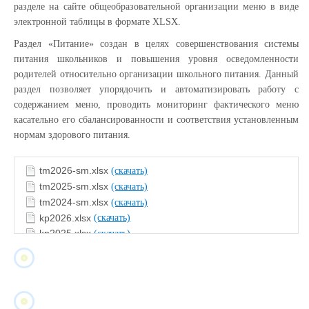
разделе на сайте общеобразовательной организации меню в виде
электронной таблицы в формате XLSX.
Раздел «Питание» создан в целях совершенствования системы
питания школьников и повышения уровня осведомленности
родителей относительно организации школьного питания. Данный
раздел позволяет упорядочить и автоматизировать работу с
содержанием меню, проводить мониторинг фактического меню
касательно его сбалансированности и соответствия установленным
нормам здорового питания.
tm2026-sm.xlsx
(скачать)
tm2025-sm.xlsx
(скачать)
tm2024-sm.xlsx
(скачать)
kp2026.xlsx
(скачать)
kp2025.xlsx
(скачать)
kp2024.xlsx
(скачать)
findex.xlsx
(скачать)