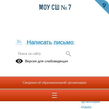
МОУ СШ № 7
Написать письмо
Организация отдыха детей и их
Версия для слабовидящих
оздоровления
Об
Деятельность
Материально-
организации
техническое
Сведения об образовательной организации
отдыха
обеспечение
детей и их
и
оздоровления
оснащенность
организации
отдыха