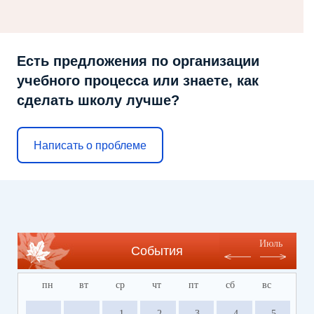
Есть предложения по организации
учебного процесса или знаете, как
сделать школу лучше?
Написать о проблеме
Июль
События
пн
вт
ср
чт
пт
сб
вс
1
2
3
4
5