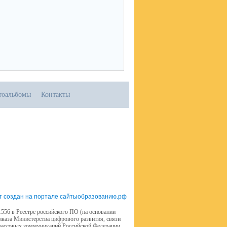
тоальбомы
Контакты
т создан на портале сайтыобразованию.рф
556 в Реестре российского ПО (на основании
иказа Министерства цифрового развития, связи
массовых коммуникаций Российской Федерации