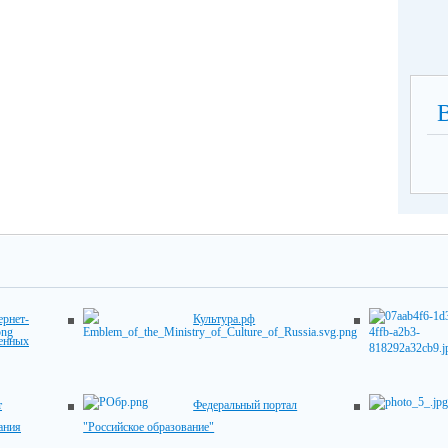
рнет-
Культура.рф
венных
т
Федеральный портал
ания
"Российское образование"