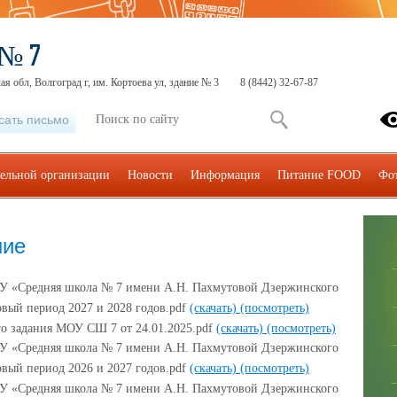
 № 7
ая обл, Волгоград г, им. Кортоева ул, здание № 3
8 (8442) 32-67-87
сать письмо
тельной организации
Новости
Информация
Питание FOOD
Фо
ние
едняя школа № 7 имени А.Н. Пахмутовой Дзержинского
овый период 2027 и 2028 годов.pdf
(скачать)
(посмотреть)
о задания МОУ СШ 7 от 24.01.2025.pdf
(скачать)
(посмотреть)
едняя школа № 7 имени А.Н. Пахмутовой Дзержинского
овый период 2026 и 2027 годов.pdf
(скачать)
(посмотреть)
едняя школа № 7 имени А.Н. Пахмутовой Дзержинского