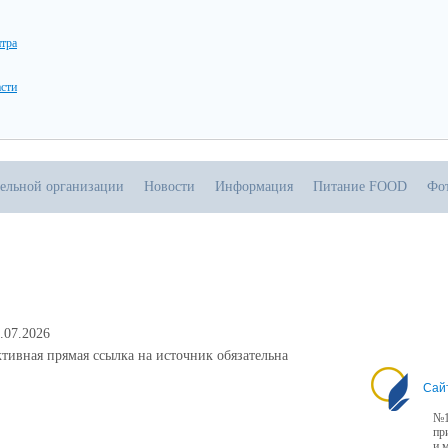
нтра
асти
тельной организации
Новости
Информация
Питание FOOD
Фо
.07.2026
тивная прямая ссылка на источник обязательна
Сай
№1
пр
и 