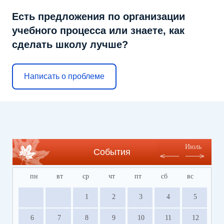
Есть предложения по организации
учебного процесса или знаете, как
сделать школу лучше?
Написать о проблеме
Июль
События
пн
вт
ср
чт
пт
сб
вс
1
2
3
4
5
6
7
8
9
10
11
12