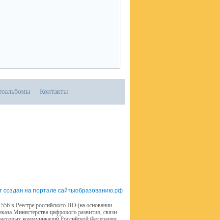
тоальбомы
Контакты
т создан на портале сайтыобразованию.рф
556 в Реестре российского ПО (на основании
иказа Министерства цифрового развития, связи
массовых коммуникаций Российской Федерации