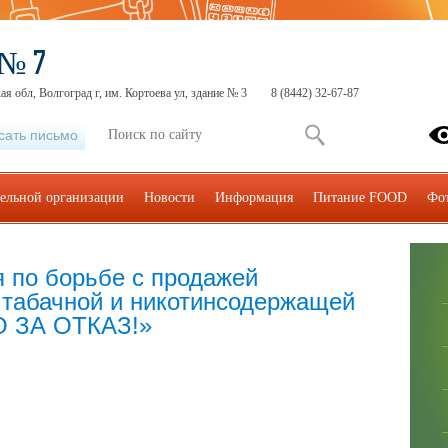
 № 7
ая обл, Волгоград г, им. Кортоева ул, здание № 3
8 (8442) 32-67-87
сать письмо
тельной организации
Новости
Информация
Питание FOOD
Фо
 по борьбе с продажей
табачной и никотинсодержащей
О ЗА ОТКАЗ!»