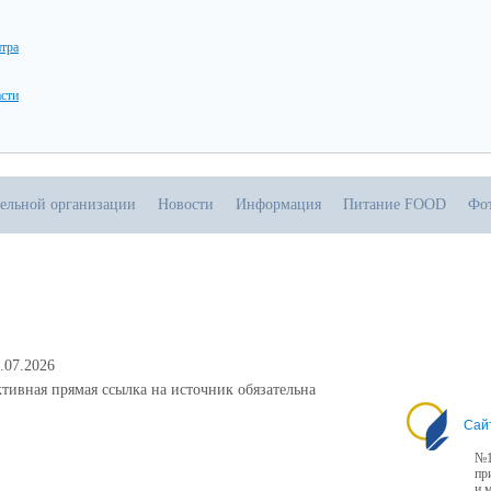
нтра
асти
тельной организации
Новости
Информация
Питание FOOD
Фо
.07.2026
тивная прямая ссылка на источник обязательна
Сай
№1
пр
и 