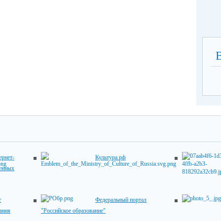
рнет-
Культура.рф
венных
т
Федеральный портал
ания
"Российское образование"