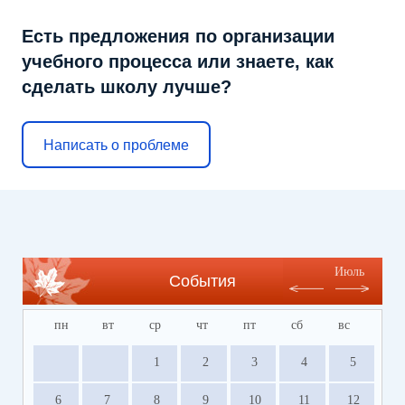
Есть предложения по организации
учебного процесса или знаете, как
сделать школу лучше?
Написать о проблеме
Июль
События
пн
вт
ср
чт
пт
сб
вс
1
2
3
4
5
6
7
8
9
10
11
12